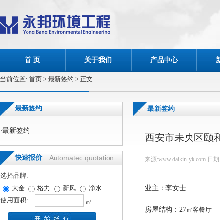
首 页
关于我们
产品中心
当前位置:
首页
> 最新签约 > 正文
最新签约
最新签约
·
最新签约
西安市未央区颐和
快速报价
Automated quotation
来源:www.daikin-yb.com 日期:
选择品牌:
大金
格力
新风
净水
业主：李女士
使用面积:
㎡
房屋结构：27
㎡客餐厅