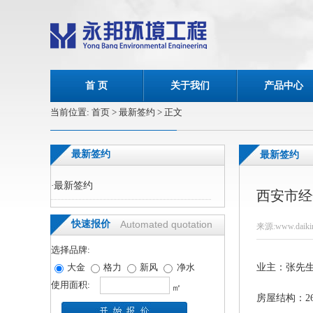
首 页
关于我们
产品中心
当前位置:
首页
> 最新签约 > 正文
最新签约
最新签约
·
最新签约
西安市经
快速报价
Automated quotation
来源:www.daikin
选择品牌:
大金
格力
新风
净水
业主：张先
使用面积:
㎡
房屋结构：2