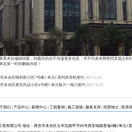
章系本站编辑转载，转载目的在于传递更多信息，并不代表本网赞同其观点和
将在第一时间删除内容！
市未央区颐和郡小区7号楼1 单元C系列风管机签约
2017-2-23
市未央区唐宫尚品小区4号楼1 单元格力一拖六签约
2017-2-23
于我们
|
产品中心
|
新闻中心
|
工程案例
|
施工现场
|
服务支持
|
招贤纳士
|
联系
程有限公司 地址：西安市未央区太华北路甲字88号西安锦园君逸6幢2单元1层2