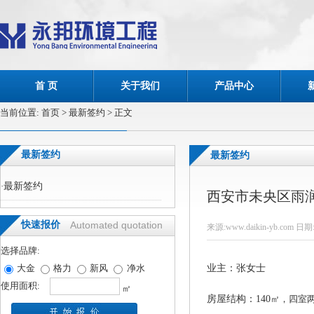
首 页
关于我们
产品中心
当前位置:
首页
> 最新签约 > 正文
最新签约
最新签约
·
最新签约
西安市未央区雨
快速报价
Automated quotation
来源:www.daikin-yb.com 日期:
选择品牌:
大金
格力
新风
净水
业主：张女士
使用面积:
㎡
房屋结构：140
㎡，四室