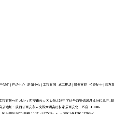
于我们
|
产品中心
|
新闻中心
|
工程案例
|
施工现场
|
服务支持
|
招贤纳士
|
联系
程有限公司 地址：西安市未央区太华北路甲字88号西安锦园君逸6幢2单元1层2
卖店地址：陕西省西安市未央区大明宫建材家居西安北二环店1-C-006
 029-88639625 邮箱:1069149975@qq.com
陕ICP备17016329号-1