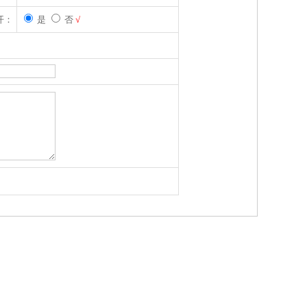
开：
是
否
√