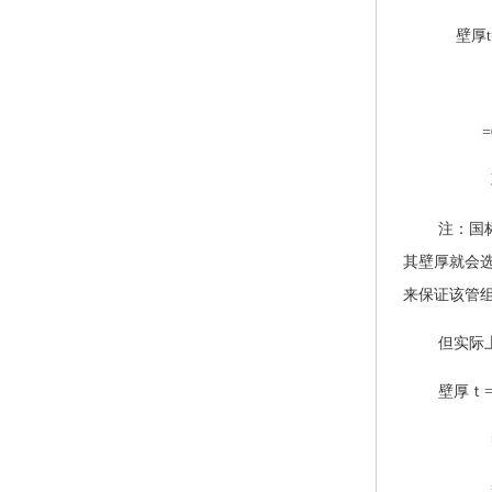
壁厚
=0.9
注：国
其壁厚就会选
来保证该管组
但
实际
壁厚ｔ