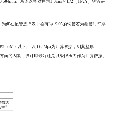
0.584mm。所以选择壁厚为1.0mm的H/2（TP2Y）铜管是
，为何在配管选择表中会有“φ19.05的铜管若为盘管时壁厚
65Mpa以下。 以3.65Mpa为计算依据，则其壁厚
安全方面的因素，设计时最好还是以极限压力作为计算依据。