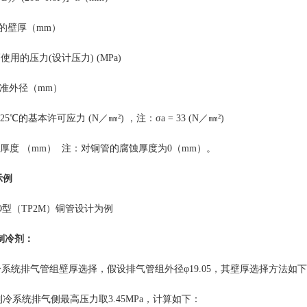
的壁厚
（
mm）
高使用的压力
(设计压力) (MPa)
准外径
（
mm）
125℃的基本许可应力 (N／㎜²)
，注：
σa = 33 (N／㎜²)
厚度
（
mm）
注：
对铜管的
腐蚀厚度
为
0
（
mm）
。
示例
O型（TP2M）铜管设计为例
制冷剂：
制冷系统排气管组壁厚选择，假设排气管组外径φ19.05，其壁厚选择方法如
冷系统排气侧最高压力取3.45MPa
，计算如下：