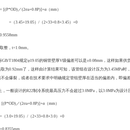
t= [(P*OD)／(2σa+0.8P)]+α（mm）
=（3.45×19.05）/（2×33+0.8×3.45）+0
558mm
取整，
t=1.0mm。
标
GB/T1804规定φ19.05的铜管壁厚V级偏差可以是±0.08mm，这样如
取为0.92mm了，这样由计算结果可知，该管组在设计压力为3.45MP
不会爆裂，或者在技术要求中明确规定管组壁厚在适当的偏差内，即偏差范围在
上，一般设计的
R22制冷系统最高压力不会超过3.0MPa
，以
3.0MPa为设
= [(P*OD)／(2σa+0.8P)]+α（mm）
=（3.0×19.05）/（2×33+0.8×3.0）+0
=0.8355mm