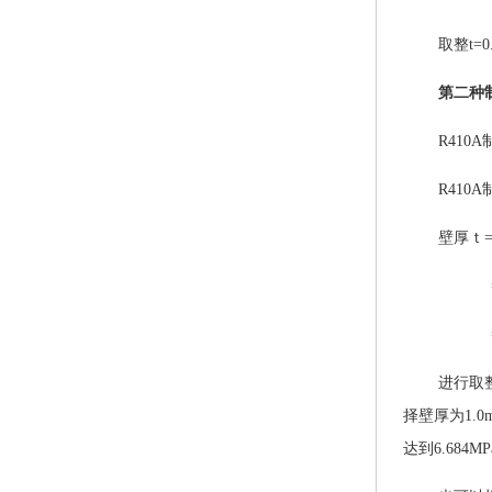
取整
t
第二种
R41
R410
壁厚ｔ
进行取
择壁厚为1.
达到6.684