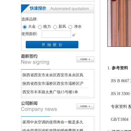
快速报价
Automated quotation
选择品牌:
大金
格力
新风
净水
使用面积:
㎡
1.
参考资料
·
陕西省西安市未央区西安市未央区凤
JIS B 86
·
陕西省西安市灞桥区西安市灞桥区浐
·
西安市丰禾路太奥广场15号楼1单
JIS H 3
专家资料
GB/T180
·
家用中央空调的使用寿命一般是多久
·
中央空调压缩机故障的维修费用大概