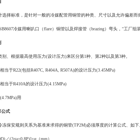
围
计选择标准，是针对一般的冷媒配管用铜管的种类、尺寸以及允许偏差而
ISB8607冷媒用喇叭口（flare）铜管以及焊接管（brazing）弯头，
别
类别、根据最高使用压力
(设计压力)来区分第1种、第2种以及第3种。
相当于R22(包括R407C, R404A, R507A)的设计压力(3.45MPa)
相当于R410A的设计压力(4.15MPa)
4.7MPa)用
算公式
冷冻保安规则关系为基准来求得的铜管
(TP2M)必须厚度的计算公式、如下
*OD)／(2σa+0.8P)]+α（mm）