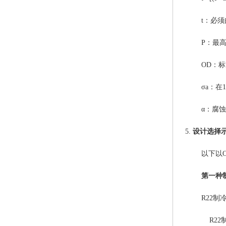
t
：必须
P
：最
OD
：标
σa
：在
α
：腐蚀
5.
设计选择
以下以
第一种
R22
R22制