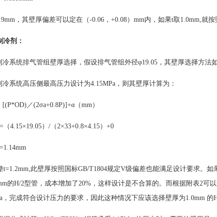
=0.9mm，其壁厚偏差可以定在（-0.06，+0.08）mm内，如果t取1.0mm,
制冷剂：
0A制冷系统排气管组壁厚选择，假设排气管组外径φ19.05，其壁厚选择方法
A制冷系统高压侧最高压力设计为4.15MPa，则其壁厚计算为：
= [(P*OD)／(2σa+0.8P)]+α（mm）
=（4.15×19.05）/（2×33+0.8×4.15）+0
=1.14mm
整
t=1.2mm,此壁厚按照国标GB/T1804规定V级偏差也能满足设计要求
0mm的H/2型管，成本增加了20%，这样设计是不合算的。而根据附表2可以知
MPa，完成符合设计压力的要求，因此这种情况下应该选择壁厚为1.0mm 的H