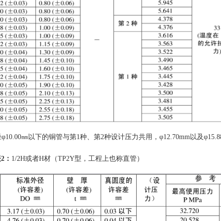
径
φ10.00㎜以下的铜管与第1种、第2种设计压力共用，φ12.70mm
以及
φ15.
表
2
：
1/2H或者H材（TP2Y型，
工程上也称直管
）