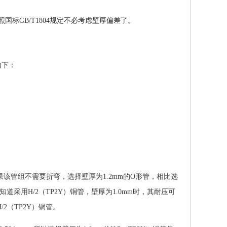
就按照国标GB/T1804规定不必考虑壁厚偏差了。
如下：
。如果该管组不需要折弯，选择壁厚为1.2mm的O形管，相比选
道采用H/2（TP2Y）铜管，壁厚为1.0mm时，其耐压可
/2（TP2Y）铜管。