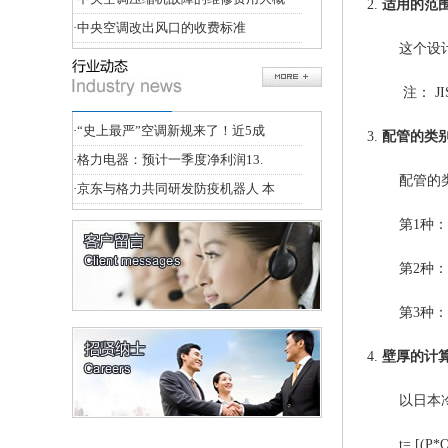
2.
适用的范
·
中央空调改出风口的收费标准
这个设
注：
J
·
“史上最严”空调新规来了！近5成
3.
配管的类
·
格力电器：预计一季度净利润13.
配管的
·
京东与格力共同研发防疫机器人 本
第
1种：
第
2种：
第
3种：(
4.
壁厚的计
以日本
t= [(P