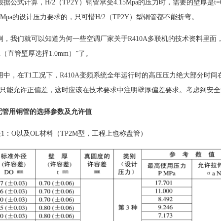
根据公式计算，
H/2（TP2Y）铜管承受4.15Mpa的压力时，需要的壁厚是t=
15Mpa的设计压力要求的，只可惜H/2（TP2Y）型铜管都不能折弯。
例，我们就可以知道为何一些空调厂家关于
R410A多联机的技术资料里面
m（直管壁厚选择1.0mm）”了。
用中，在
T1工况下，R410A变频系统全年运行时的高压压力绝大部分时间在3.
m，但只能允许正偏差，这时应该在技术要求中注明壁厚偏差要求。考虑到
配管用铜管的选择参数及允许值
表1
：
O
以及
OL材料（TP2M型，
工程上也称盘管
）