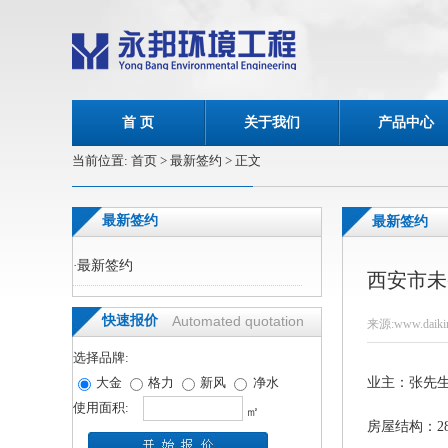
首 页
关于我们
产品中心
当前位置:
首页
> 最新签约 > 正文
最新签约
最新签约
·
最新签约
西安市未
快速报价
Automated quotation
来源:www.daikin
选择品牌:
大金
格力
新风
净水
业主：张先
使用面积:
㎡
房屋结构：28