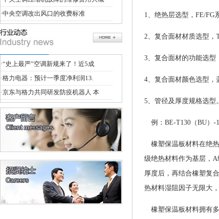
·
中央空调改出风口的收费标准
1
、绝热层选型，
FE/FG
2
、复合面材材质选型，
3
、复合面材的功能选型
·
“史上最严”空调新规来了！近5成
·
格力电器：预计一季度净利润13.
4
、复合面材颜色选型，
·
京东与格力共同研发防疫机器人 本
5
、管径及厚度规格选型
例：
BE-T130
（
BU
）
-
橡塑保温板材料在绝
级绝热材料作为基层，
A
厚度后，再结合橡塑复
热材料湿阻因子无限大
橡塑保温板材料拥有